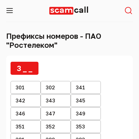
Префиксы номеров - ПАО
"Ростелеком"
3 _ _
301
302
341
342
343
345
346
347
349
351
352
353