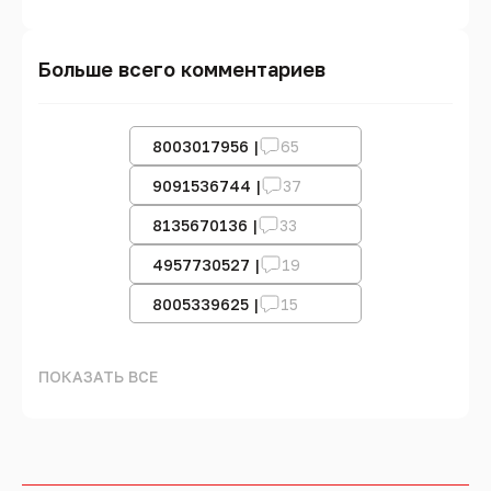
Больше всего комментариев
8003017956 |
65
9091536744 |
37
8135670136 |
33
4957730527 |
19
8005339625 |
15
ПОКАЗАТЬ ВСЕ