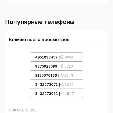
Популярные телефоны
Больше всего просмотров
4951093457 |
3934
9375927589 |
3713
8135670136 |
2043
3432273071 |
1626
3432273052 |
1547
ПОКАЗАТЬ ВСЕ