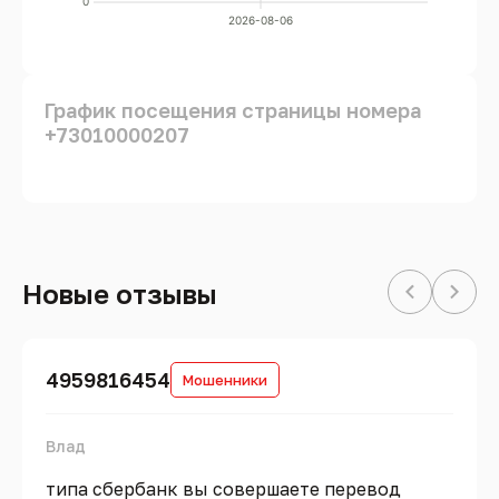
0
2026-08-06
График посещения страницы номера
+73010000207
Новые отзывы
4959816454
Мошенники
Влад
типа сбербанк вы совершаете перевод