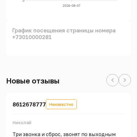
0
2026-08-07
График посещения страницы номера
+73010000281
Новые отзывы
8612678777
Неизвестно
Николай
Три звонка и сброс, звонят по выходным