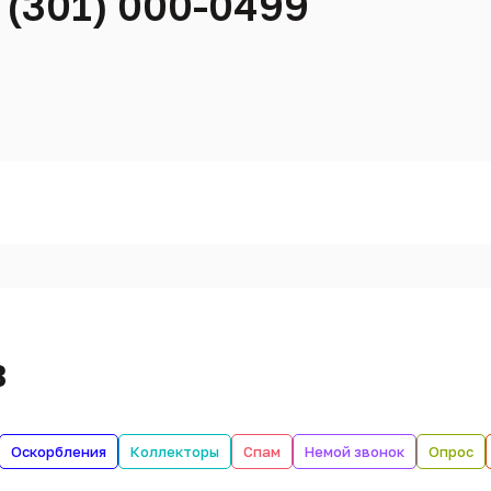
 (301) 000-0499
в
Оскорбления
Коллекторы
Спам
Немой звонок
Опрос