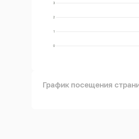
3
2
1
0
График посещения стран