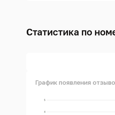
Статистика по ном
График появления отзыво
5
4