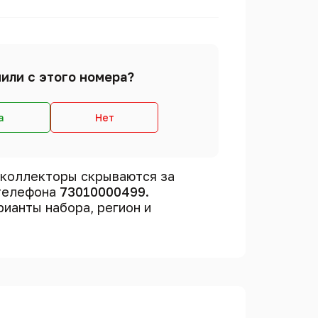
или с этого номера?
а
Нет
 коллекторы скрываются за
 телефона
73010000499
.
рианты набора, регион и