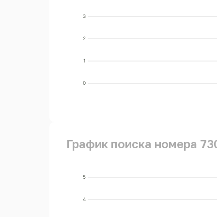
3
2
1
0
График поиска номера 73
5
4