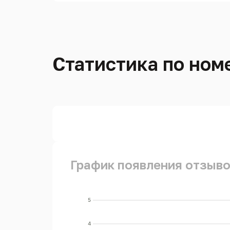
Статистика по номе
График появления отзывов
5
4