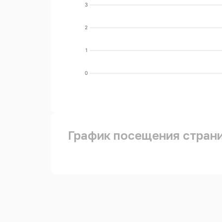
3
2
1
0
График посещения стран