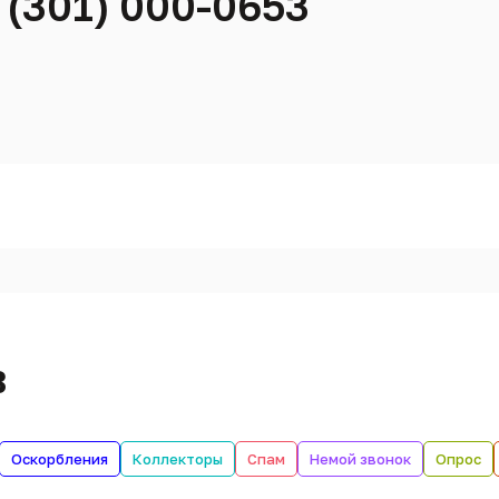
 (301) 000-0653
в
Оскорбления
Коллекторы
Спам
Немой звонок
Опрос