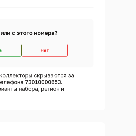
или с этого номера?
а
Нет
коллекторы скрываются за
 телефона
73010000653
.
рианты набора, регион и