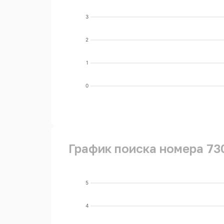
3
2
1
0
График поиска номера 73
5
4