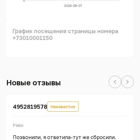
0
2026-08-07
График посещения страницы номера
+73010001150
Новые отзывы
4952819578
Неизвестно
Рави
Позвонили, я ответила-тут же сбросили.