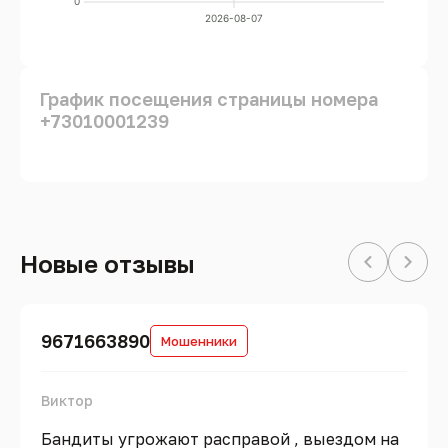
0
2026-08-07
График посещения страницы номера
+73010001239
Новые отзывы
9671663890
Мошенники
Виктор
Бандиты угрожают расправой , выездом на