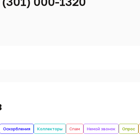
 (301) 000-1320
в
Оскорбления
Коллекторы
Спам
Немой звонок
Опрос