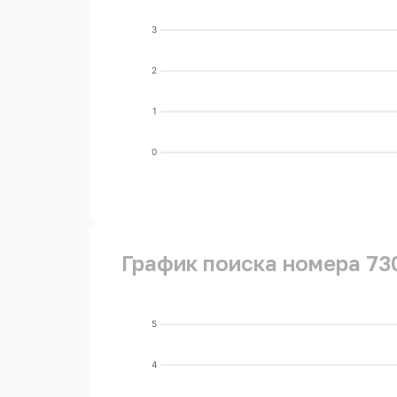
3
2
1
0
График поиска номера 73
5
4