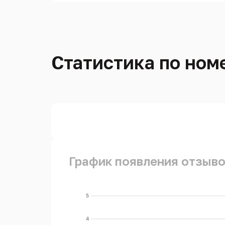
Статистика по номе
График появления отзывов
5
4