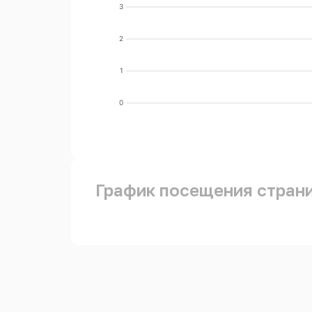
3
2
1
0
График посещения стран