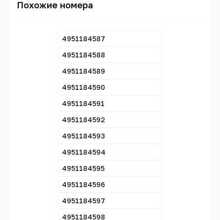
Похожие номера
4951184587
4951184588
4951184589
4951184590
4951184591
4951184592
4951184593
4951184594
4951184595
4951184596
4951184597
4951184598