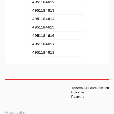
4951184612
4951184613
4951184614
4951184615
4951184616
4951184617
4951184618
Телефоны и организации
Новости
Правила
© scamcall.ru