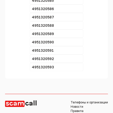
4951320585
4951320586
4951320587
4951320588
4951320589
4951320590
4951320591
4951320592
4951320593
Телефоны и организации
Новости
Правила