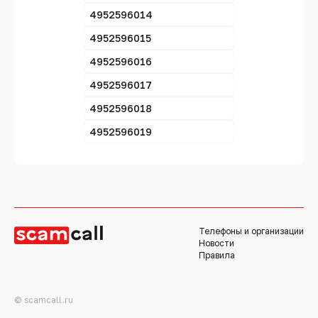
4952596014
4952596015
4952596016
4952596017
4952596018
4952596019
Телефоны и организации
Новости
Правила
© scamcall.ru