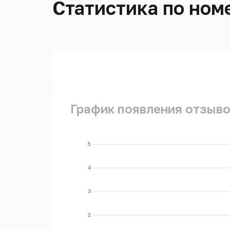
Статистика по номе
График появления отзывов
5
4
3
2