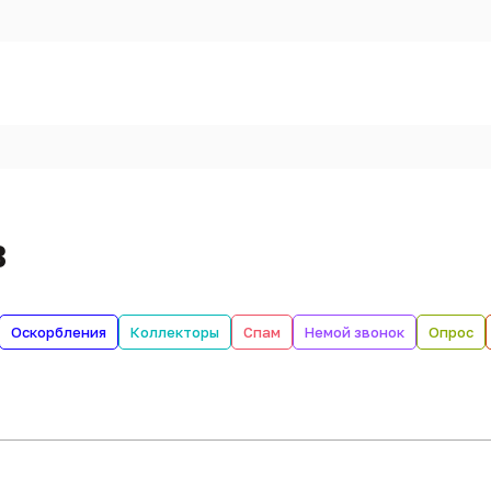
в
Оскорбления
Коллекторы
Спам
Немой звонок
Опрос