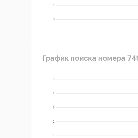
1
0
График поиска номера 74
5
4
3
2
1