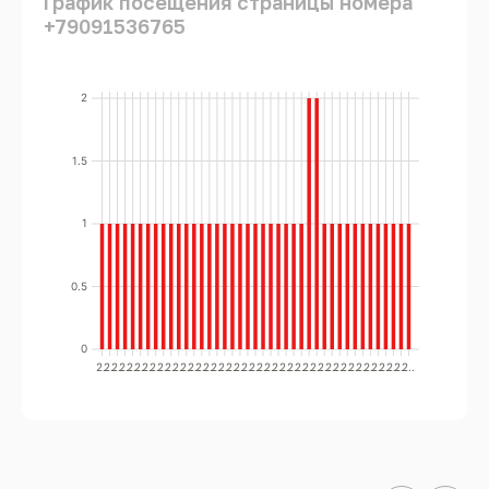
График посещения страницы номера
+79091536765
2
1.5
1
0.5
0
2..
2..
2..
2..
2..
2..
2..
2..
2..
2..
2..
2..
2..
2..
2..
2..
2..
2..
2..
2..
2..
2..
2..
2..
2..
2..
2..
2..
2..
2..
2..
2..
2..
2..
2..
2..
2..
2..
2..
2..
2..