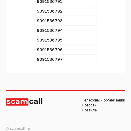
9091536791
9091536792
9091536793
9091536794
9091536795
9091536796
9091536797
Телефоны и организации
Новости
Правила
© scamcall.ru