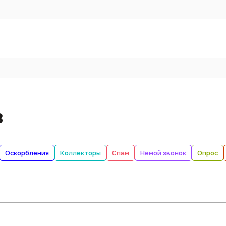
в
Оскорбления
Коллекторы
Спам
Немой звонок
Опрос