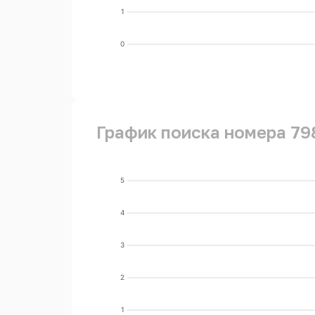
1
0
График поиска номера 79
5
4
3
2
1