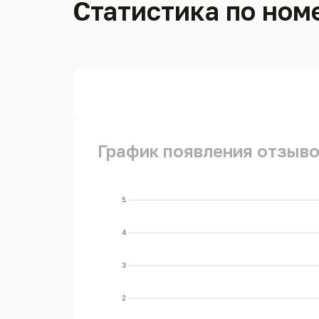
Статистика по номе
График появления отзыво
5
4
3
2