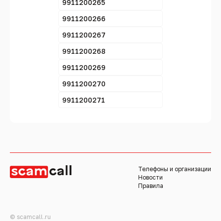
9911200265
9911200266
9911200267
9911200268
9911200269
9911200270
9911200271
Телефоны и организации
Новости
Правила
© scamcall.ru