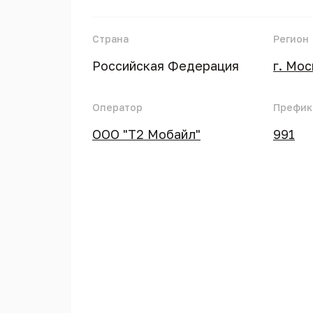
Страна
Регион
Российская Федерация
г. Мо
Оператор
Префик
ООО "Т2 Мобайл"
991