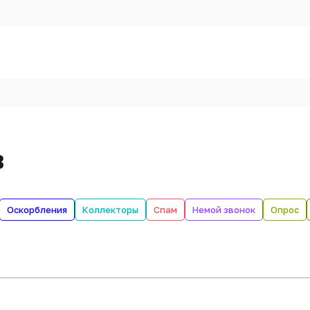
в
Оскорбления
Коллекторы
Спам
Немой звонок
Опрос