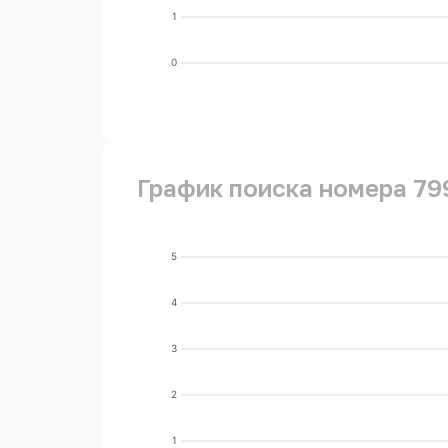
1
0
График поиска номера 79
5
4
3
2
1