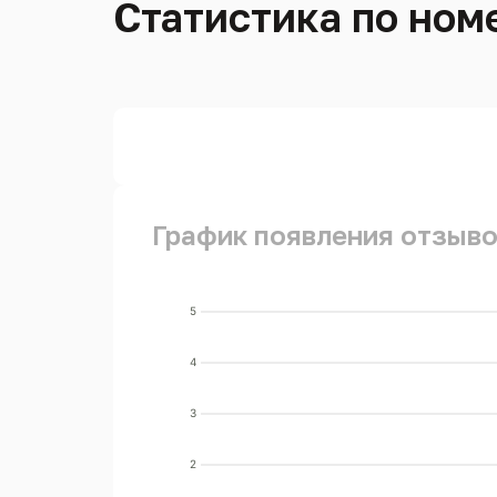
Статистика по номе
График появления отзывов
5
4
3
2