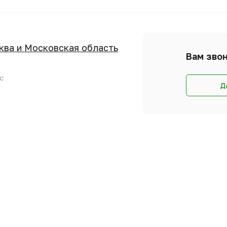
сква и Московская область
Вам звон
с
Д