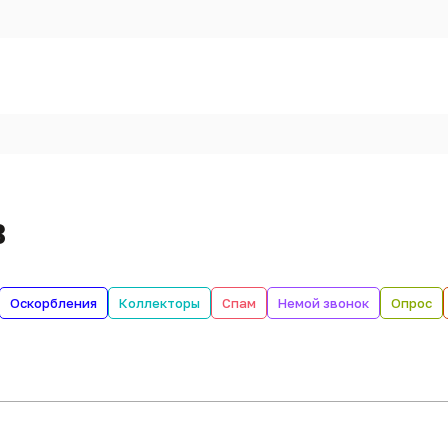
в
Оскорбления
Коллекторы
Спам
Немой звонок
Опрос