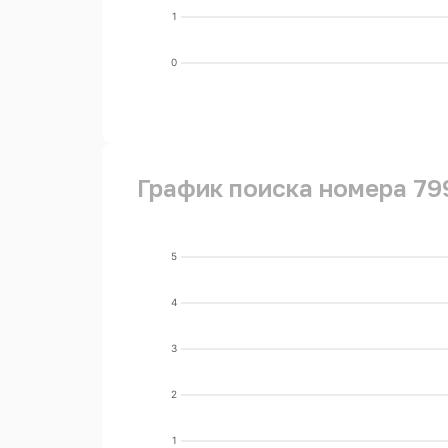
1
0
График поиска номера 79
5
4
3
2
1