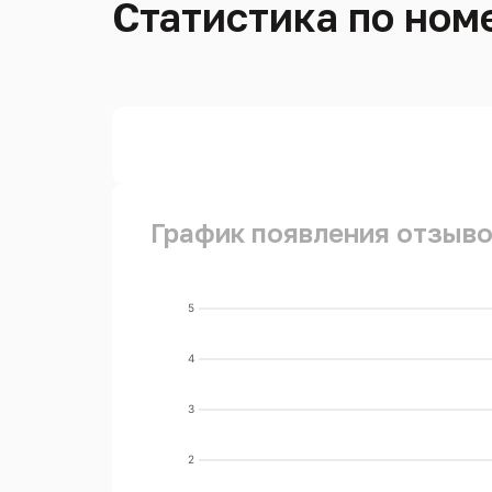
Статистика по номе
График появления отзыво
5
4
3
2