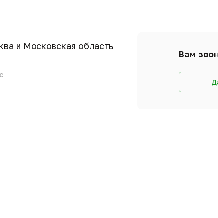
сква и Московская область
Вам звон
с
Д