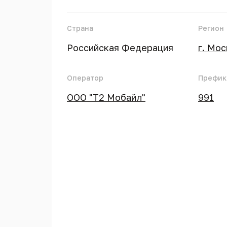
Страна
Регион
Российская Федерация
г. Мо
Оператор
Префик
ООО "Т2 Мобайл"
991