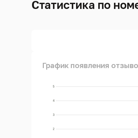
Статистика по номе
График появления отзывов
5
4
3
2