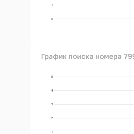
1
0
График поиска номера 79
5
4
3
2
1