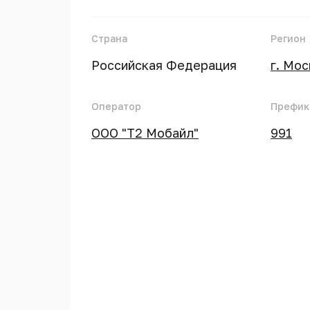
Страна
Регион
Российская Федерация
г. Мо
Оператор
Префик
ООО "Т2 Мобайл"
991