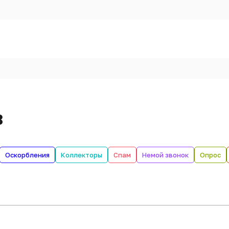
в
Оскорбления
Коллекторы
Спам
Немой звонок
Опрос