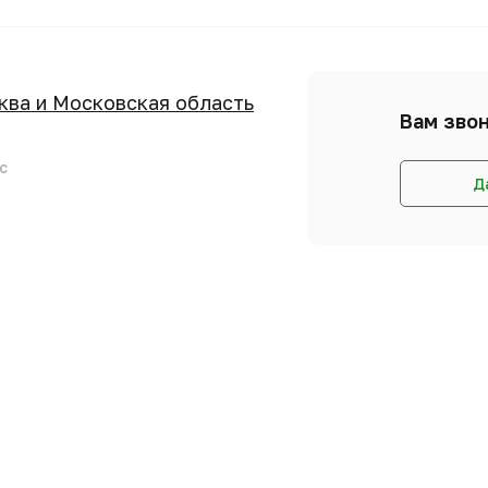
сква и Московская область
Вам звон
с
Д