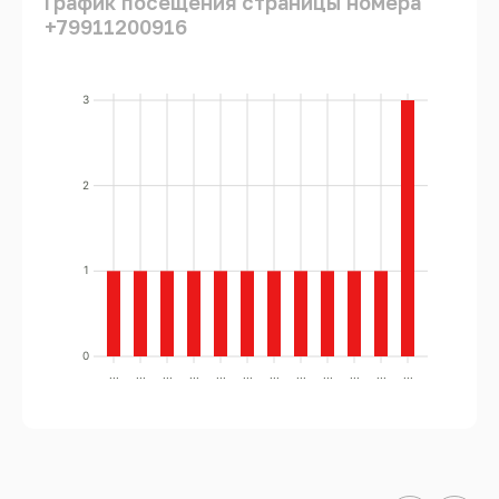
График посещения страницы номера
+79911200916
3
2
1
0
...
...
...
...
...
...
...
...
...
...
...
...