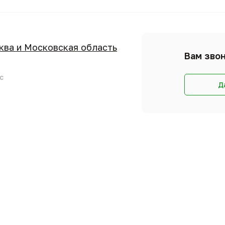
сква и Московская область
Вам звон
с
Д