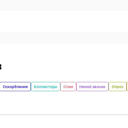
в
Оскорбления
Коллекторы
Спам
Немой звонок
Опрос