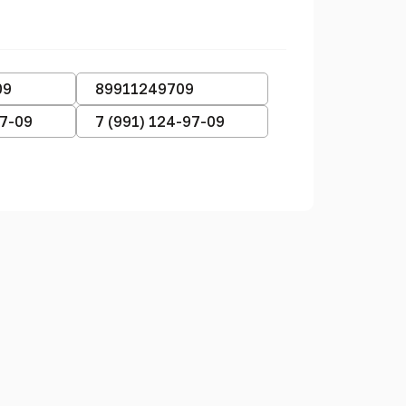
09
89911249709
97-09
7 (991) 124-97-09