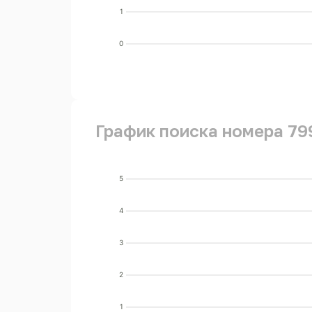
1
0
График поиска номера 79
5
4
3
2
1