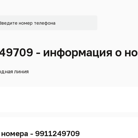
249709 - информация о н
дная линия
 номера - 9911249709