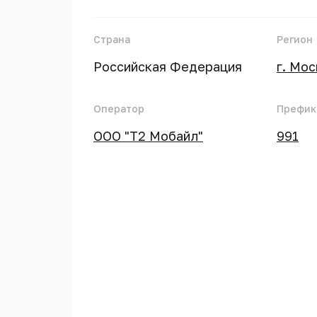
Страна
Регион
Российская Федерация
г. Мо
Оператор
Префик
ООО "Т2 Мобайл"
991