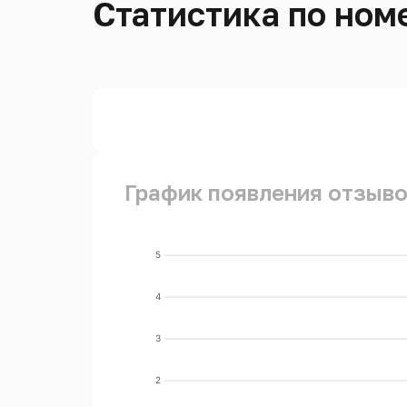
Статистика по номе
График появления отзывов
5
4
3
2