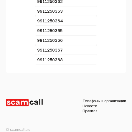
9911250362
9911250363
9911250364
9911250365
9911250366
9911250367
9911250368
Телефоны и организации
Новости
Правила
© scamcall.ru