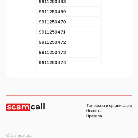
9911250468
9911250469
9911250470
9911250471
9911250472
9911250473
9911250474
Телефоны и организации
Новости
Правила
© scamcall.ru