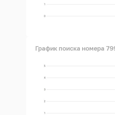
1
0
График поиска номера 79
5
4
3
2
1