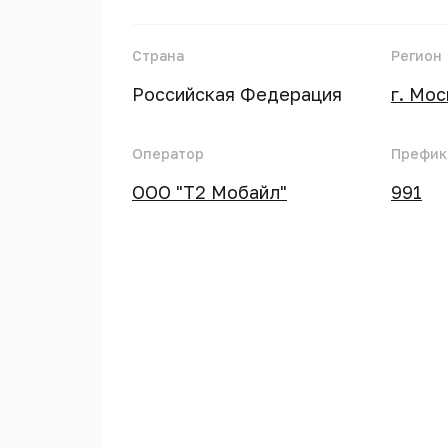
Страна
Регион
Российская Федерация
г. Мо
Оператор
Префик
ООО "Т2 Мобайл"
991