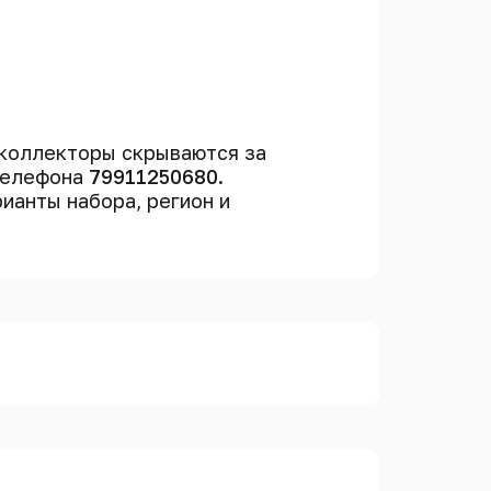
коллекторы скрываются за
 телефона
79911250680
.
рианты набора, регион и