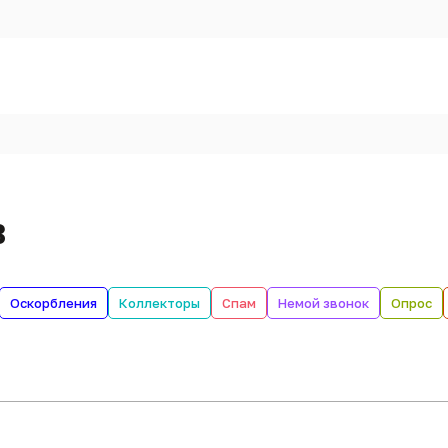
в
Оскорбления
Коллекторы
Спам
Немой звонок
Опрос