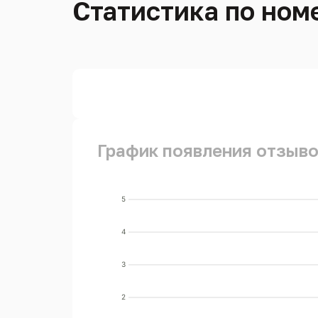
Статистика по номе
График появления отзывов
5
4
3
2