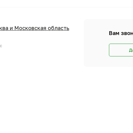
сква и Московская область
Вам звон
с
Д