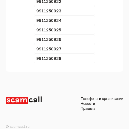
9911250922
9911250923
9911250924
9911250925
9911250926
9911250927
9911250928
Телефоны и организации
Новости
Правила
© scamcall.ru