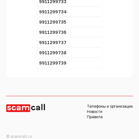
9911299733
9911299734
9911299735
9911299736
9911299737
9911299738
9911299739
Телефоны и организации
Новости
Правила
© scamcall.ru