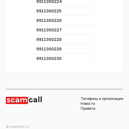
9911300224
9911300225
9911300226
9911300227
9911300228
9911300229
9911300230
Телефоны и организации
Новости
Правила
© scamcall.ru