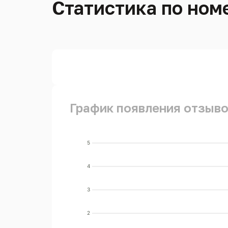
Статистика по номе
График появления отзывов
5
4
3
2