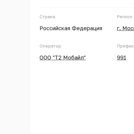
Страна
Регион
Российская Федерация
г. Мо
Оператор
Префик
ООО "Т2 Мобайл"
991