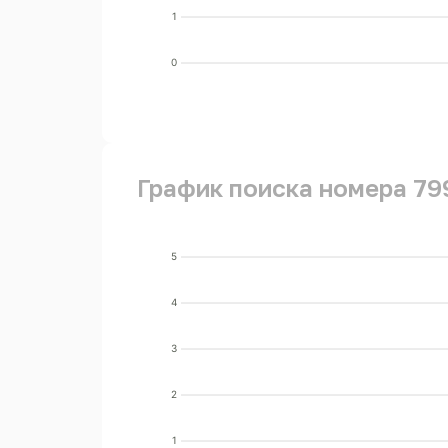
1
0
График поиска номера 79
5
4
3
2
1