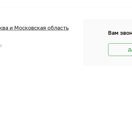
сква и Московская область
Вам звон
с
Д