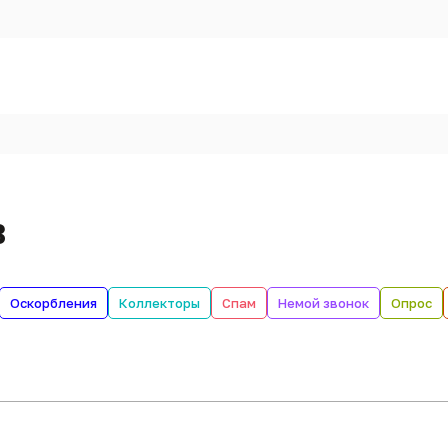
в
Оскорбления
Коллекторы
Спам
Немой звонок
Опрос