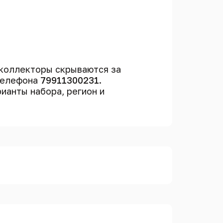
коллекторы скрываются за
 телефона
79911300231
.
рианты набора, регион и