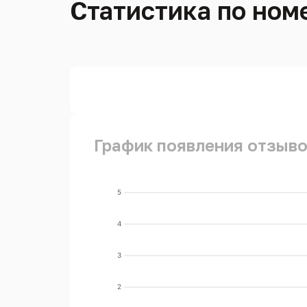
Статистика по номе
График появления отзывов
5
4
3
2