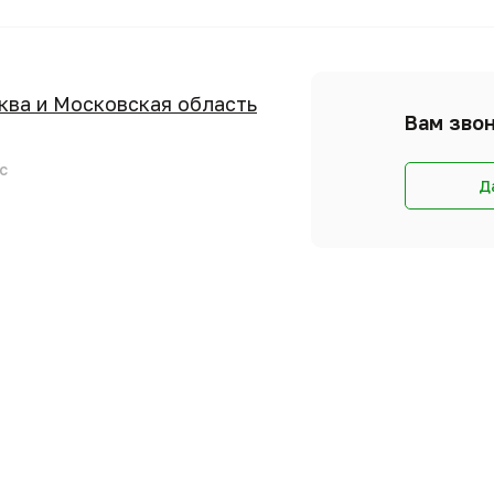
сква и Московская область
Вам звон
с
Д