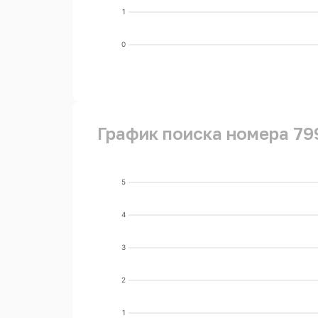
1
0
График поиска номера 79
5
4
3
2
1