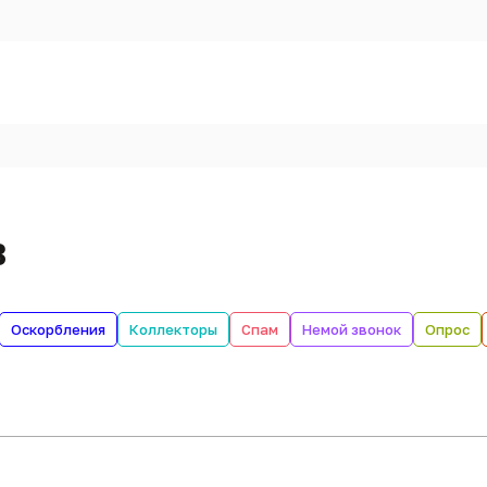
в
Оскорбления
Коллекторы
Спам
Немой звонок
Опрос