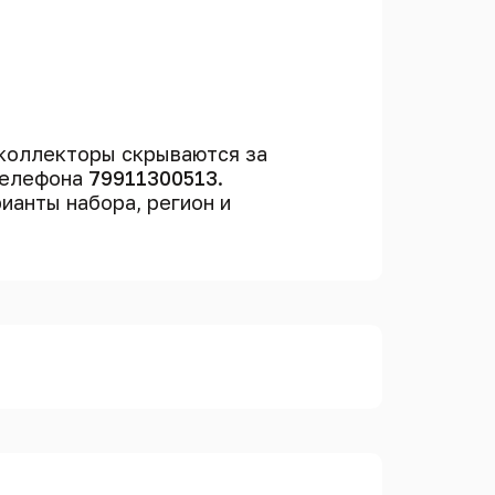
коллекторы скрываются за
телефона
79911300513
.
рианты набора, регион и