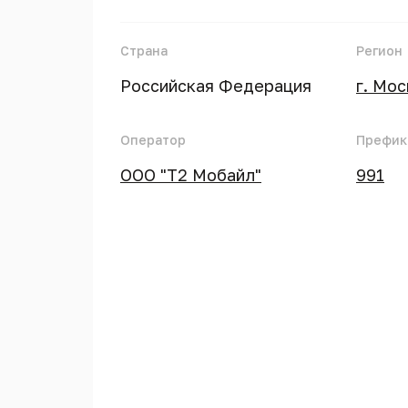
Страна
Регион
Российская Федерация
г. Мо
Оператор
Префик
ООО "Т2 Мобайл"
991