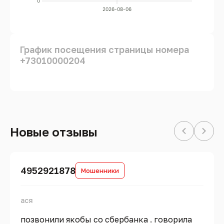
0
2026-08-06
График посещения страницы номера
+73010000204
Новые отзывы
4952921878
Мошенники
ася
позвонили якобы со сбербанка . говорила