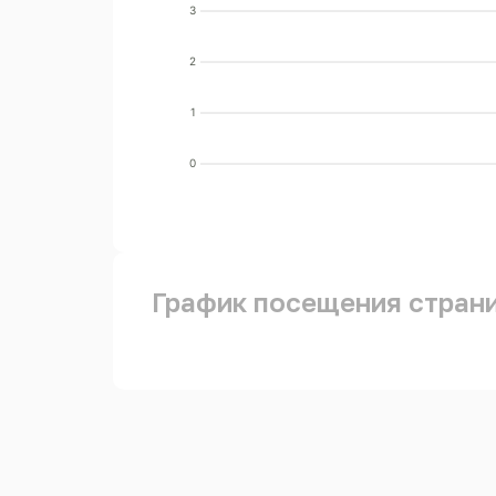
3
2
1
0
График посещения стран