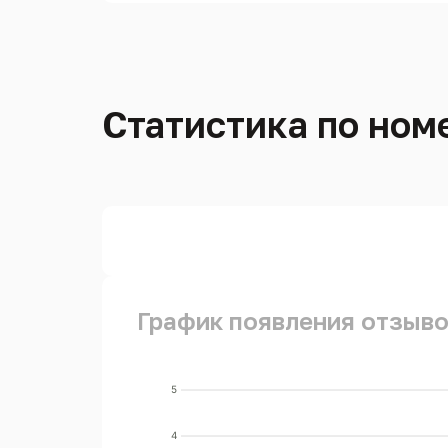
Статистика по номе
График появления отзывов
5
4