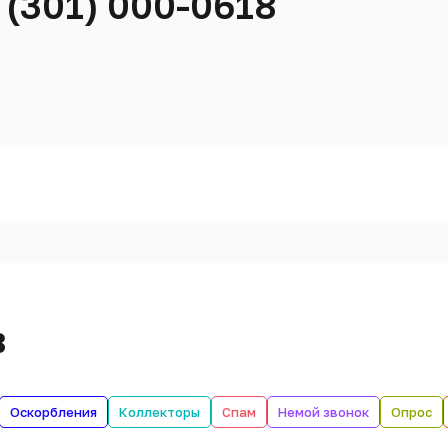
 (301) 000-0618
в
Оскорбления
Коллекторы
Спам
Немой звонок
Опрос