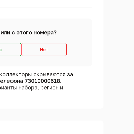
или с этого номера?
а
Нет
коллекторы скрываются за
 телефона
73010000618
.
рианты набора, регион и