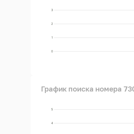
3
2
1
0
График поиска номера 73
5
4