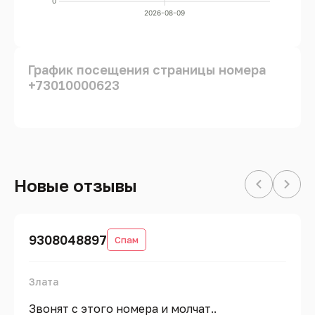
0
2026-08-09
График посещения страницы номера
+73010000623
Новые отзывы
9308048897
Спам
Злата
Звонят с этого номера и молчат..