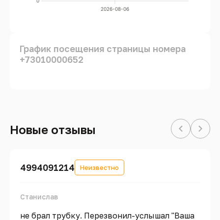
0
2026-08-06
График посещения страницы номера
+73010000652
Новые отзывы
4994091214
Неизвестно
Станислав
не брал трубку. Перезвонил-услышал "Ваша