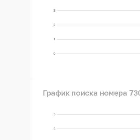
3
2
1
0
График поиска номера 73
5
4