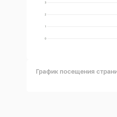
3
2
1
0
График посещения стран