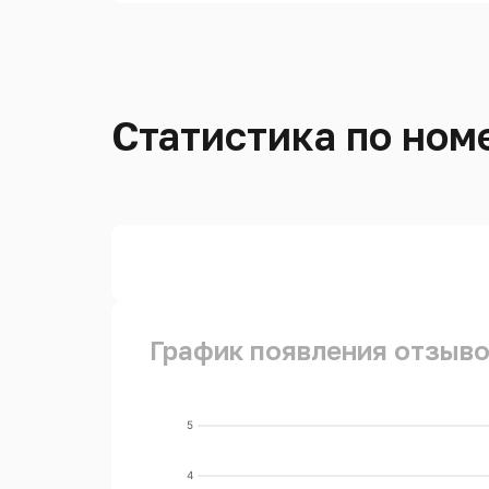
Статистика по ном
График появления отзыво
5
4