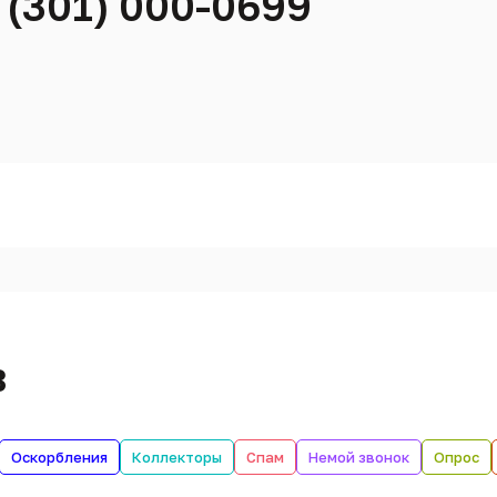
 (301) 000-0699
в
Оскорбления
Коллекторы
Спам
Немой звонок
Опрос