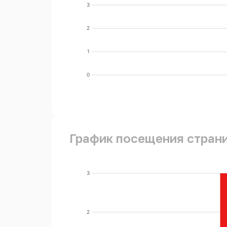
3
2
1
0
График посещения стран
3
2