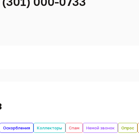
 (301) 000-0733
в
Оскорбления
Коллекторы
Спам
Немой звонок
Опрос