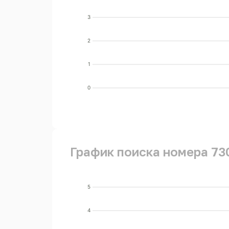
3
2
1
0
График поиска номера 73
5
4