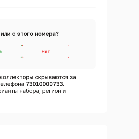
или с этого номера?
а
Нет
 коллекторы скрываются за
 телефона
73010000733
.
рианты набора, регион и