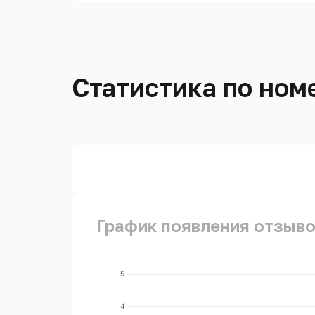
Статистика по номе
График появления отзывов
5
4