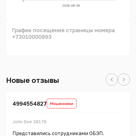
0
2026-08-06
График посещения страницы номера
+73010000893
Новые отзывы
4994554827
Мошенники
John Doe 38178
Представились сотрудниками ОБЭП.