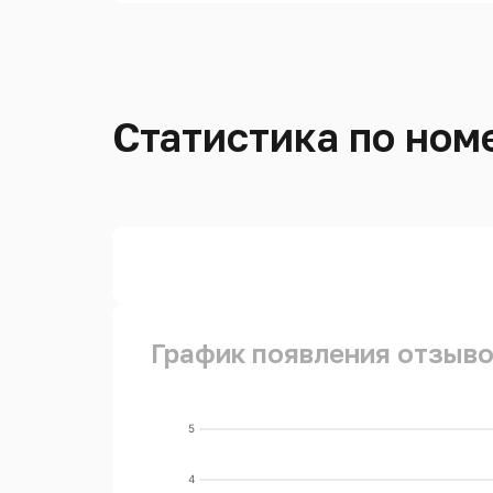
Статистика по номе
График появления отзывов
5
4