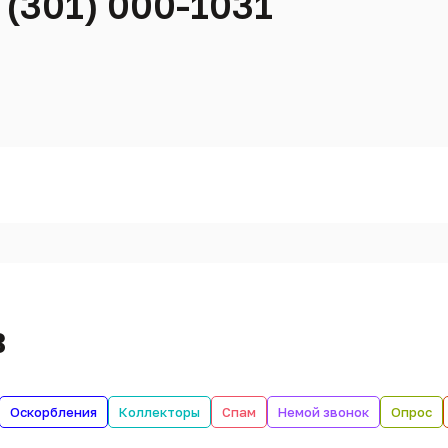
 (301) 000-1031
в
Оскорбления
Коллекторы
Спам
Немой звонок
Опрос