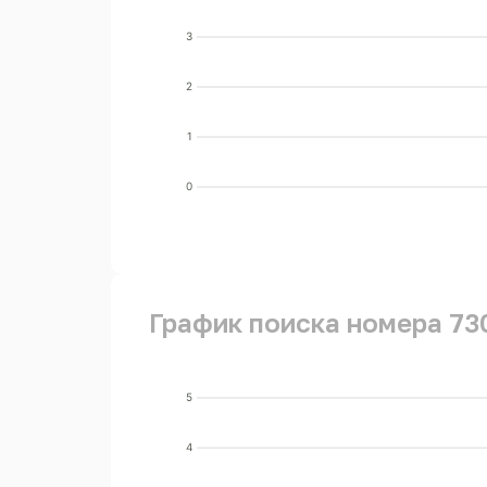
3
2
1
0
График поиска номера 73
5
4