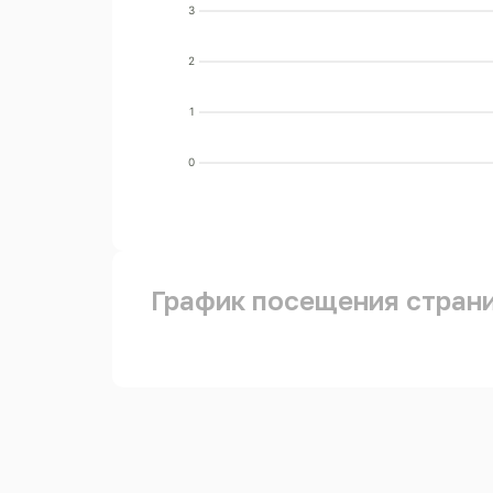
3
2
1
0
График посещения стран