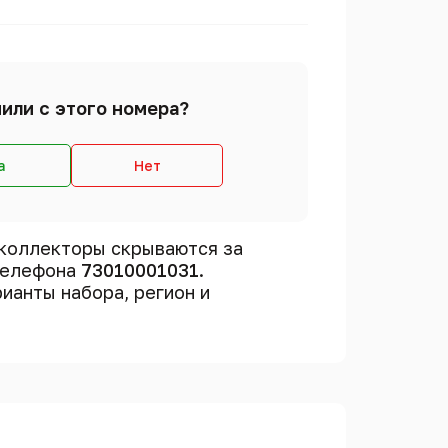
или с этого номера?
а
Нет
коллекторы скрываются за
 телефона
73010001031
.
рианты набора, регион и