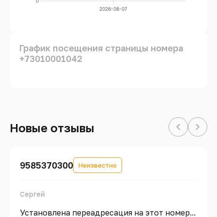
0
2026-08-07
График посещения страницы номера
+73010001042
Новые отзывы
9585370300
Неизвестно
Сергей
Установлена переадресация на этот номер...