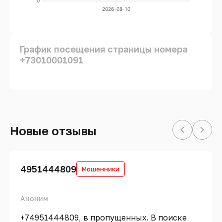
0
2026-08-10
График посещения страницы номера
+73010001091
Новые отзывы
4951444809
Мошенники
Аноним
+74951444809, в пропущенных. В поиске