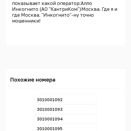
показывает какой оператор:Алло
Инкогнито (АО "КантриКом")Москва. Где я и
где Москва. "Инкогнито"-ну точно
мошенники!
Похожие номера
3010001092
3010001093
3010001094
3010001095