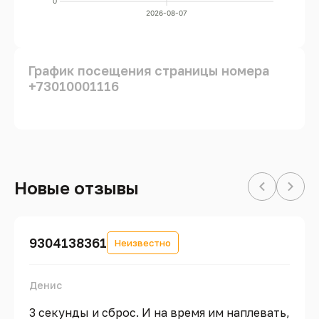
0
2026-08-07
График посещения страницы номера
+73010001116
Новые отзывы
9304138361
Неизвестно
Денис
3 секунды и сброс. И на время им наплевать,