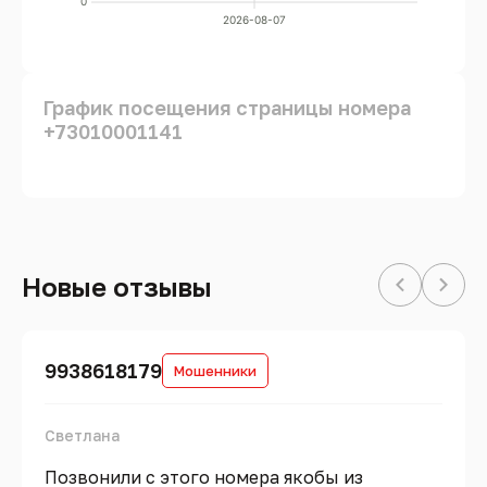
0
2026-08-07
График посещения страницы номера
+73010001141
Новые отзывы
9938618179
Мошенники
Светлана
Позвонили с этого номера якобы из