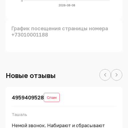
0
2026-08-08
График посещения страницы номера
+73010001188
Новые отзывы
4959409528
Спам
Ташаль
Немой звонок. Набирают и сбрасывают