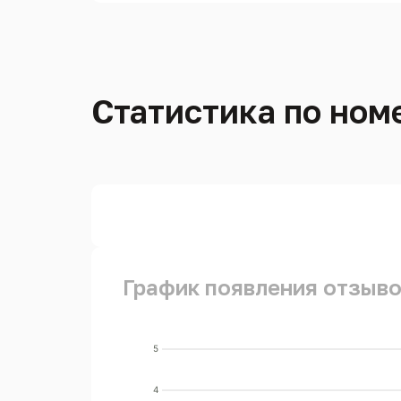
Статистика по номе
График появления отзывов
5
4