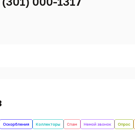
 (301) 000-1317
в
Оскорбления
Коллекторы
Спам
Немой звонок
Опрос