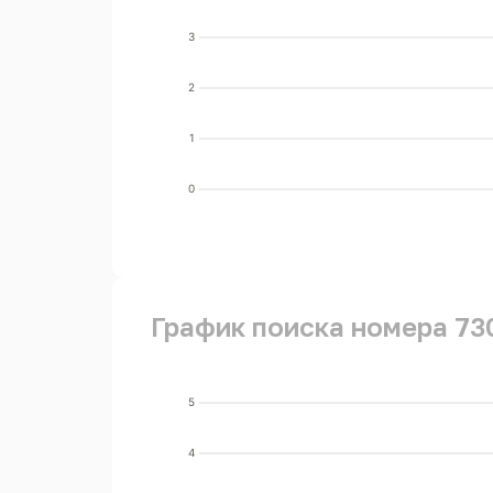
3
2
1
0
График поиска номера 73
5
4