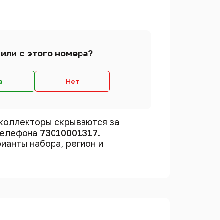
или с этого номера?
а
Нет
коллекторы скрываются за
 телефона
73010001317
.
рианты набора, регион и