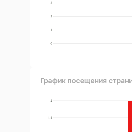
3
2
1
0
График посещения стран
2
1.5