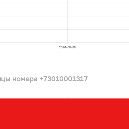
2026-08-08
ицы номера +73010001317