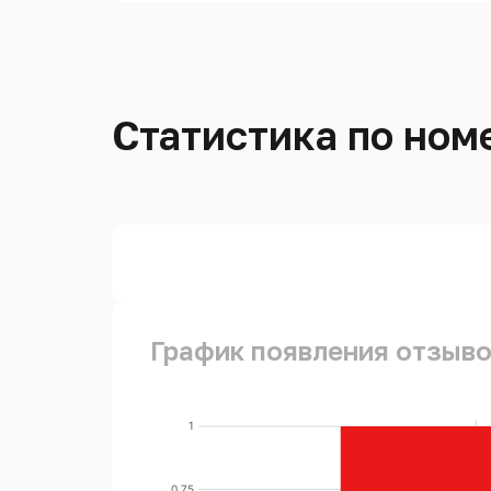
Статистика по номе
График появления отзывов
1
0.75