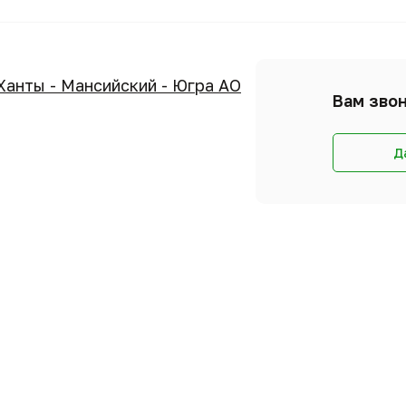
|Ханты - Мансийский - Югра АО
Вам звон
Д