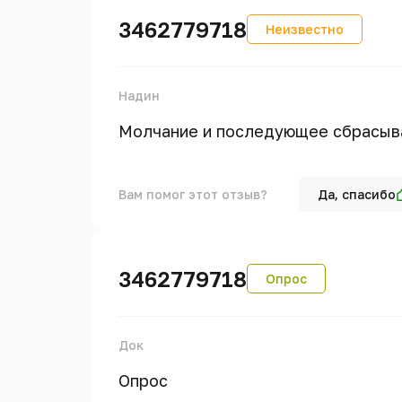
3462779718
Неизвестно
Надин
Молчание и последующее сбрасыв
Вам помог этот отзыв?
Да, спасибо
3462779718
Опрос
Док
Опрос