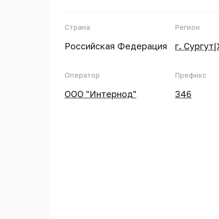
Страна
Регион
Российская Федерация
г. Сургут
Оператор
Префикс
ООО "Интернод"
346