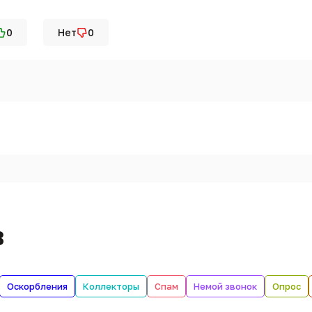
0
Нет
0
в
Оскорбления
Коллекторы
Спам
Немой звонок
Опрос