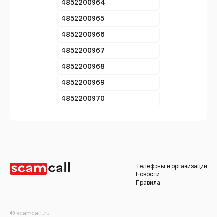
4852200964
4852200965
4852200966
4852200967
4852200968
4852200969
4852200970
Телефоны и организации
Новости
Правила
© scamcall.ru