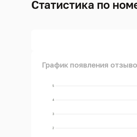
Статистика по номе
График появления отзыво
5
4
3
2