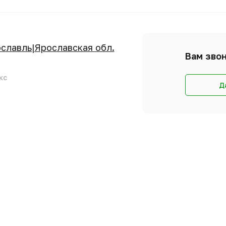
н
ославль|Ярославская обл.
Вам звон
кс
Д