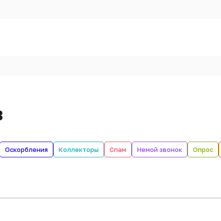
в
Оскорбления
Коллекторы
Спам
Немой звонок
Опрос