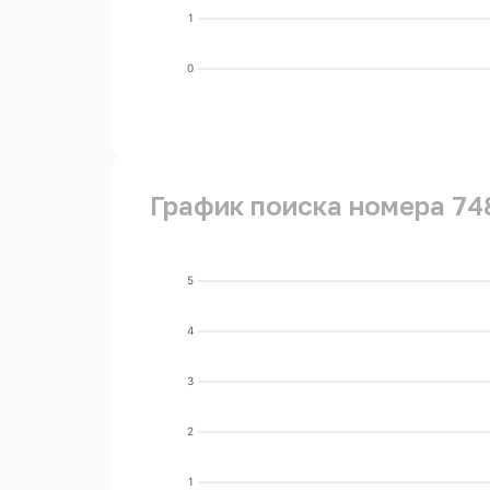
1
0
График поиска номера 74
5
4
3
2
1