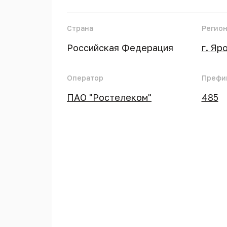
Страна
Регио
Российская Федерация
г. Яр
Оператор
Префи
ПАО "Ростелеком"
485