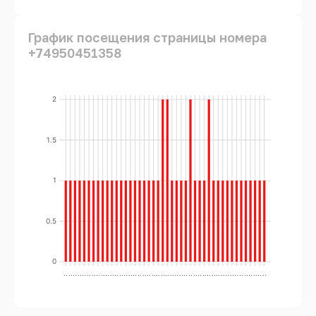
График посещения страницы номера
+74950451358
2
1.5
1
0.5
0
..
..
..
..
..
..
..
..
..
..
..
..
..
..
..
..
..
..
..
..
..
..
..
..
..
..
..
..
..
..
..
..
..
..
..
..
..
..
..
..
..
..
..
..