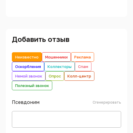
Добавить отзыв
Неизвестно
Мошенники
Реклама
Оскорбления
Коллекторы
Спам
Немой звонок
Опрос
Колл-центр
Полезный звонок
Псевдоним
Сгенерировать