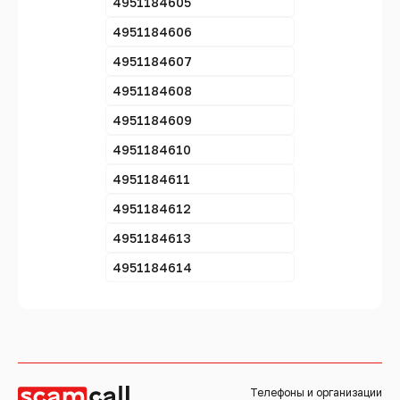
4951184605
4951184606
4951184607
4951184608
4951184609
4951184610
4951184611
4951184612
4951184613
4951184614
Телефоны и организации