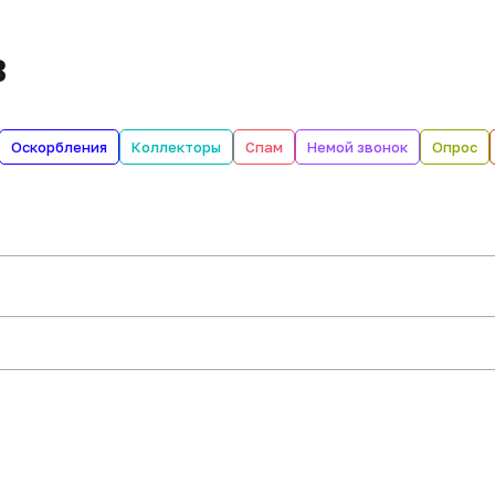
в
Оскорбления
Коллекторы
Спам
Немой звонок
Опрос