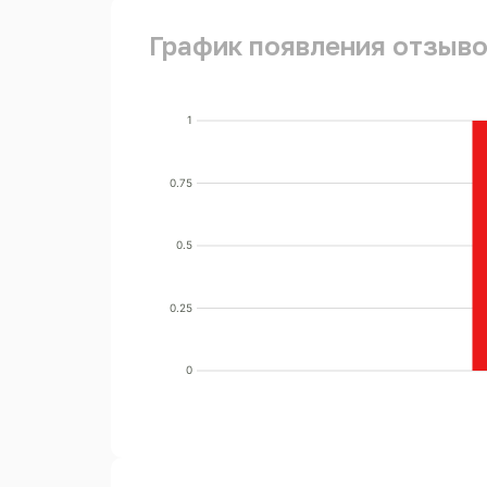
График появления отзывов
1
0.75
0.5
0.25
0