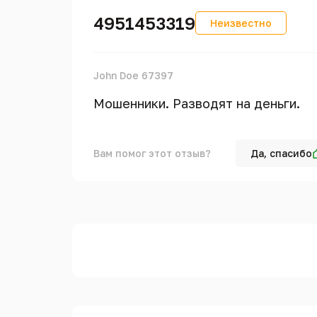
4951453319
Неизвестно
John Doe 67397
Мошенники. Разводят на деньги.
Вам помог этот отзыв?
Да, спасибо