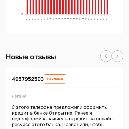
0
2..
2..
2..
2..
2..
2..
2..
2..
2..
2..
2..
2..
2..
2..
2..
2..
2..
2..
2..
2..
2..
2..
2..
2..
2..
2..
2..
2..
Новые отзывы
4957952503
Реклама
Регина
С этого телефона предложили оформить
кредит в банке Открытие. Ранее я
недооформила заявку на кредит на онлайн
ресурсе этого банка. Позвонили, чтобы