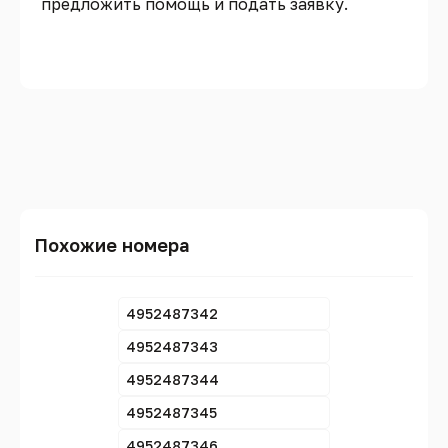
предложить помощь и подать заявку.
Похожие номера
4952487342
4952487343
4952487344
4952487345
4952487346