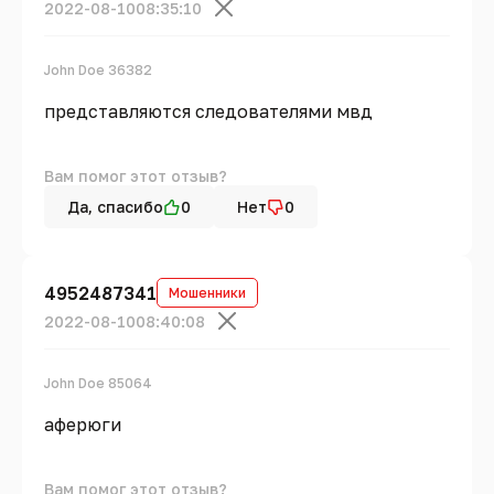
2022-08-10
08:35:10
John Doe 36382
представляются следователями мвд
Вам помог этот отзыв?
Да, спасибо
0
Нет
0
4952487341
Мошенники
2022-08-10
08:40:08
John Doe 85064
аферюги
Вам помог этот отзыв?