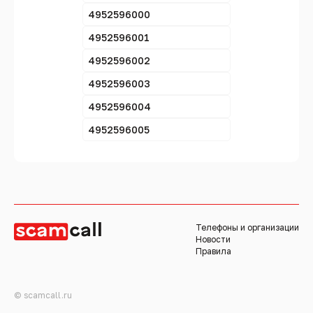
4952596000
4952596001
4952596002
4952596003
4952596004
4952596005
Телефоны и организации
Новости
Правила
© scamcall.ru